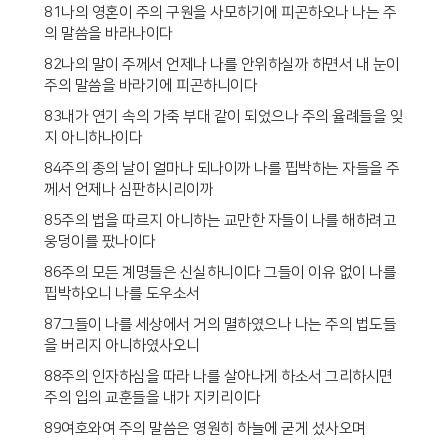
81나의 영혼이 주의 구원을 사모하기에 피곤하오나 나는 주
의 말씀을 바라나이다
82나의 말이 주께서 언제나 나를 안위하실까 하면서 내 눈이
주의 말씀을 바라기에 피곤하니이다
83내가 연기 속의 가죽 부대 같이 되었으나 주의 율례들을 잊
지 아니하나이다
84주의 종의 날이 얼마나 되나이까 나를 핍박하는 자들을 주
께서 언제나 심판하시리이까
85주의 법을 따르지 아니하는 교만한 자들이 나를 해하려고
웅덩이를 팠나이다
86주의 모든 계명들은 신실하니이다 그들이 이유 없이 나를
핍박하오니 나를 도우소서
87그들이 나를 세상에서 거의 멸하였으나 나는 주의 법도들
을 버리지 아니하였사오니
88주의 인자하심을 따라 나를 살아나게 하소서 그리하시면
주의 입의 교훈들을 내가 지키리이다
89여호와여 주의 말씀은 영원히 하늘에 굳게 섰사오며