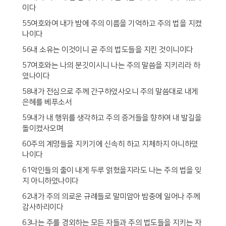
이다
55여호와여 내가 밤에 주의 이름을 기억하고 주의 법을 지켰
나이다
56내 소유는 이것이니 곧 주의 법도들을 지킨 것이니이다
57여호와는 나의 분깃이시니 나는 주의 말씀을 지키리라 하
였나이다
58내가 전심으로 주께 간구하였사오니 주의 말씀대로 내게
은혜를 베푸소서
59내가 내 행위를 생각하고 주의 증거들을 향하여 내 발길을
돌이켰사오며
60주의 계명들을 지키기에 신속히 하고 지체하지 아니하였
나이다
61악인들의 줄이 내게 두루 얽혔을지라도 나는 주의 법을 잊
지 아니하였나이다
62내가 주의 의로운 규례들로 말미암아 밤중에 일어나 주께
감사하리이다
63나는 주를 경외하는 모든 자들과 주의 법도들을 지키는 자