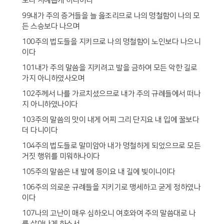
보다 지혜롭게 하나이다
99내가 주의 증거들을 늘 읊조리므로 나의 명철함이 나의 모
든 스승보다 나으며
100주의 법도들을 지키므로 나의 명철함이 노인보다 나으니
이다
101내가 주의 말씀을 지키려고 발을 금하여 모든 악한 길로
가지 아니하였사오며
102주께서 나를 가르치셨으므로 내가 주의 규례들에서 떠나
지 아니하였나이다
103주의 말씀의 맛이 내게 어찌 그리 단지요 내 입에 꿀보다
더 다니이다
104주의 법도들로 말미암아 내가 명철하게 되었으므로 모든
거짓 행위를 미워하나이다
105주의 말씀은 내 발에 등이요 내 길에 빛이니이다
106주의 의로운 규례들을 지키기로 맹세하고 굳게 정하였나
이다
107나의 고난이 매우 심하오니 여호와여 주의 말씀대로 나
를 살아나게 하소서