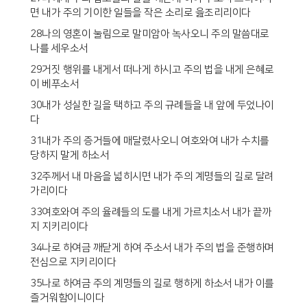
면 내가 주의 기이한 일들을 작은 소리로 읊조리리이다
28나의 영혼이 눌림으로 말미암아 녹사오니 주의 말씀대로
나를 세우소서
29거짓 행위를 내게서 떠나게 하시고 주의 법을 내게 은혜로
이 베푸소서
30내가 성실한 길을 택하고 주의 규례들을 내 앞에 두었나이
다
31내가 주의 증거들에 매달렸사오니 여호와여 내가 수치를
당하지 말게 하소서
32주께서 내 마음을 넓히시면 내가 주의 계명들의 길로 달려
가리이다
33여호와여 주의 율례들의 도를 내게 가르치소서 내가 끝까
지 지키리이다
34나로 하여금 깨닫게 하여 주소서 내가 주의 법을 준행하며
전심으로 지키리이다
35나로 하여금 주의 계명들의 길로 행하게 하소서 내가 이를
즐거워함이니이다