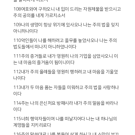
108여호와여 구하오니 내 입이 드리는 자원제물을 받으시고
주의 공의를 내게 가르치소서
109나의 생명이 항상 위기에 있사오나 나는 주의 법을 잊지
아니하나이다
110악인들이 나를 해하려고 올무를 놓았사오나 나는 주의
법도들에서 떠나지 아니하였나이다
111주의 증거들로 내가 영원히 나의 기업을 삼았사오니 이
는 내 마음의 즐거움이 됨이니이다
112내가 주의 율례들을 영원히 행하려고 내 마음을 기울였
나이다
113내가 두 마음 품는 자들을 미워하고 주의 법을 사랑하나
이다
114주는 나의 은신처요 방패시라 내가 주의 말씀을 바라나
이다
115너희 행악자들이여 나를 떠날지어다 나는 내 하나님의
계명들을 지키리로다
116주의 말씀대로 나를 붙들어 살게 하시고 내 소망이 부끄