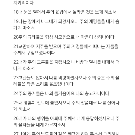
지키리이다
18내 눈을 열어서 주의 율법에서 놀라운 것을 보게 하소서
19나는 땅에서 나그네가 되었사오니 주의 계명들을 내게 숨
기지 마소서
20주의 규례들을 항상 사모함으로 내 마음이 상하나이다
21교만하여 저주를 받으며 주의 계명들에서 떠나는 자들을
주께서 꾸짖으셨나이다
22내가 주의 교훈들을 지켰사오니 비방과 멸시를 내게서 떠
나게 하소서
23고관들도 앉아서 나를 비방하였사오나 주의 종은 주의 율
례들을 작은 소리로 읊조렸나이다
24주의 증거들은 나의 즐거움이요 나의 충고자니이다
25내 영혼이 진토에 붙었사오니 주의 말씀대로 나를 살아나
게 하소서
26내가 나의 행위를 아뢰매 주께서 내게 응답하셨사오니 주
의 율례들을 내게 가르치소서
27나에게 주의 법도들의 길을 깨닫게 하여 주소서 그리하시