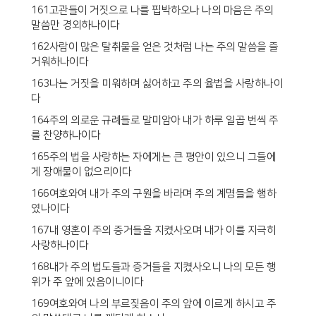
161고관들이 거짓으로 나를 핍박하오나 나의 마음은 주의
말씀만 경외하나이다
162사람이 많은 탈취물을 얻은 것처럼 나는 주의 말씀을 즐
거워하나이다
163나는 거짓을 미워하며 싫어하고 주의 율법을 사랑하나이
다
164주의 의로운 규례들로 말미암아 내가 하루 일곱 번씩 주
를 찬양하나이다
165주의 법을 사랑하는 자에게는 큰 평안이 있으니 그들에
게 장애물이 없으리이다
166여호와여 내가 주의 구원을 바라며 주의 계명들을 행하
였나이다
167내 영혼이 주의 증거들을 지켰사오며 내가 이를 지극히
사랑하나이다
168내가 주의 법도들과 증거들을 지켰사오니 나의 모든 행
위가 주 앞에 있음이니이다
169여호와여 나의 부르짖음이 주의 앞에 이르게 하시고 주