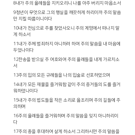
8내가 주의 율례들을 지키오리니 나를 아주 버리지 마옵소서
9청년이 무엇으로 그의 행실을 깨끗하게 하리이까 주의 말씀
만 지킬 따름이니이다
10내가 전심으로 주를 찾았사오니 주의 계명에서 떠나지 말
게 하소서
11내가 주께 범죄하지 아니하려 하여 주의 말씀을 내 마음에
두었나이다
12찬송을 받으실 주 여호와여 주의 율례들을 내게 가르치소
서
13주의 입의 모든 규례들을 나의 입술로 선포하였으며
14내가 모든 재물을 즐거워함 같이 주의 증거들의 도를 즐거
워하였나이다
15내가 주의 법도들을 작은 소리로 읊조리며 주의 길들에 주
의하며
16주의 율례들을 즐거워하며 주의 말씀을 잊지 아니하리이
다
17주의 종을 후대하여 살게 하소서 그리하시면 주의 말씀을