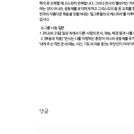
력
'
으로 오해할 때 고스란히 반복됩니다
.
그러나 은사의 헬라어인
'
카
려는 것이 아니라
,
공동체를 유익하게 하고 그리스도의 몸 된 교회를 
천국의 아름다운 화음을 만들어내는
'
질그릇들의 오케스트라
'
를 이루
섭시다
.
소그룹 나눔 질문
1. [
비교와 고립
]
일상 속에서 다른 사람의 은사
,
재능
,
배경 등과 나를
2. [
복음과 적용
] “
은사는 나를 자랑하는 훈장이 아니라 공동체를 유
‘
내게 주신 작은 은사
(
재능
,
시간
,
기도의 마음 등
)’
는 무엇인지 이야기
댓글