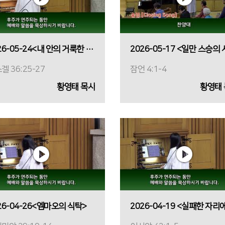
2026-05-24<내 안의 거룩한 침입>
겔 36:25-27
잠언 4:1-4
황영태 목사
황영태
26-04-26<엠마오의 식탁>