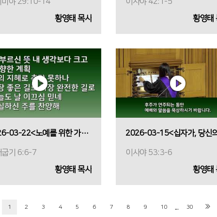
미야 29:10-14
이사야 42:1-5
황영태 목사
황영태
2026-03-22<노예를 위한 가장 비싼 몸값>
굽기 6:6-7
이사야 53:3-6
황영태 목사
황영태
...
1
2
3
4
5
6
7
8
9
10
30