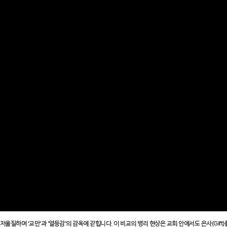
를 저울질하며
'
교만
'
과
'
열등감
'
의 감옥에 갇힙니다
.
이 비교의 병리 현상은 교회 안에서도 은사
(Gift)