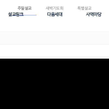
주일설교
새벽기도회
특별설교
설교링크
다음세대
사역마당