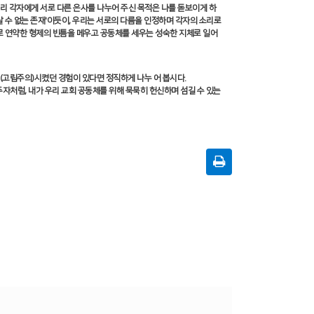
리 각자에게 서로 다른 은사를 나누어 주신 목적은 나를 돋보이게 하
 수 없는 존재
'
이듯이
,
우리는 서로의 다름을 인정하며 각자의 소리로
로 연약한 형제의 빈틈을 메우고 공동체를 세우는 성숙한 지체로 일어
(
고립주의
)
시켰던 경험이 있다면 정직하게 나누 어 봅시다
.
주자처럼
,
내가 우리 교회 공동체를 위해
묵묵히 헌신하며 섬길 수 있는