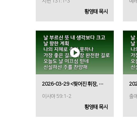
시편 131:1-3
예레
황영태 목사
2026-03-29 <찢어진 휘장, 열린 품>
이사야 59:1-2
출애
황영태 목사