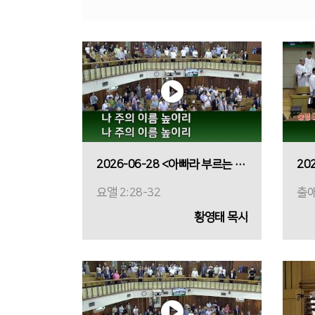
2026-06-28 <아빠라 부르는 밤>
요앨 2:28-32
출애
황영태 목사