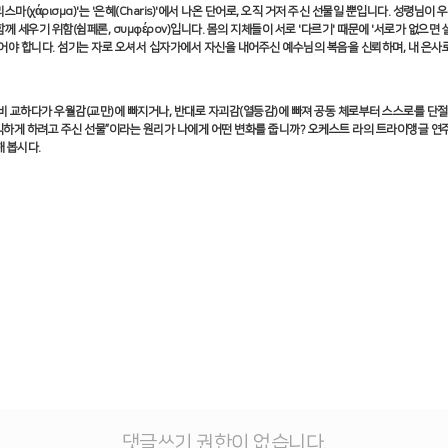
리스마
(
χάρισμα
)'
는
'
은혜
(Charis)'
에서 나온 단어로
,
오직 거저 주신 선물일 뿐입니다
.
성령님이 우
함께 세우기 위함
(
쉼페론
,
συμφέρον
)
입니다
.
몸의 지체들이 서로
'
다르기
'
때문에
'
서로가 없으면 살
어야 합니다
.
섬기는 자로 오셔서 십자가에서 자신을 내어주신 예수님의 복음을 신뢰하며
,
내 은사
 비 교하다가 우월감
(
교만
)
에 빠지거나
,
반대로 자괴감
(
열등감
)
에 빠져 공동 체로부터 스스로를 단절
익하게 하려고 주신 선물
”
이라는 원리가 나에게 어떤 변화를 줍니까
?
오케스트 라의 트라이앵글 연
해 봅시다
.
댓글쓰기 권한이 없습니다.