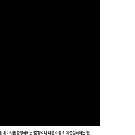
를 내 가치를 증명하려는
'
훈장
'
이나 다른 이들 위에 군림하려는
'
권