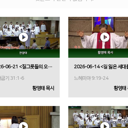
2026-06-21 <질그릇들의 오케스트라>
굽기 31:1-6
느헤미야 9:19-24
황영태 목사
황영태